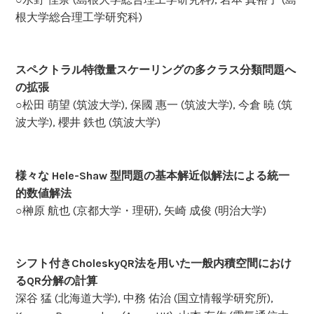
根大学総合理工学研究科)
スペクトラル特徴量スケーリングの多クラス分類問題へ
の拡張
○松田 萌望 (筑波大学), 保國 惠一 (筑波大学), 今倉 暁 (筑
波大学), 櫻井 鉄也 (筑波大学)
様々な Hele-Shaw 型問題の基本解近似解法による統一
的数値解法
○榊原 航也 (京都大学・理研), 矢崎 成俊 (明治大学)
シフト付きCholeskyQR法を用いた一般内積空間におけ
るQR分解の計算
深谷 猛 (北海道大学), 中務 佑治 (国立情報学研究所),