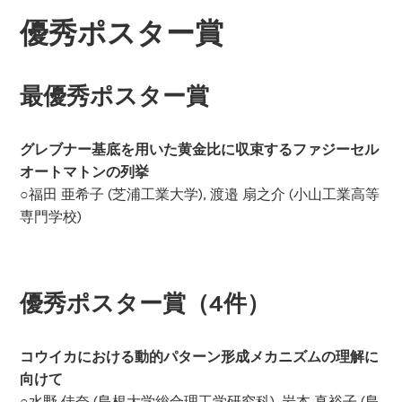
優秀ポスター賞
最優秀ポスター賞
グレブナー基底を用いた黄金比に収束するファジーセル
オートマトンの列挙
○福田 亜希子 (芝浦工業大学), 渡邉 扇之介 (小山工業高等
専門学校)
優秀ポスター賞（4件）
コウイカにおける動的パターン形成メカニズムの理解に
向けて
○水野 佳奈 (島根大学総合理工学研究科), 岩本 真裕子 (島