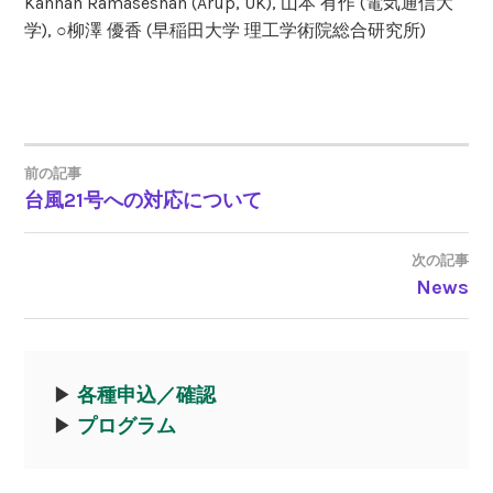
Kannan Ramaseshan (Arup, UK), 山本 有作 (電気通信大
学), ○柳澤 優香 (早稲田大学 理工学術院総合研究所)
前の記事
台風21号への対応について
投
稿
次の記事
News
ナ
ビ
▶︎
各種申込／確認
ゲ
▶︎
プログラム
ー