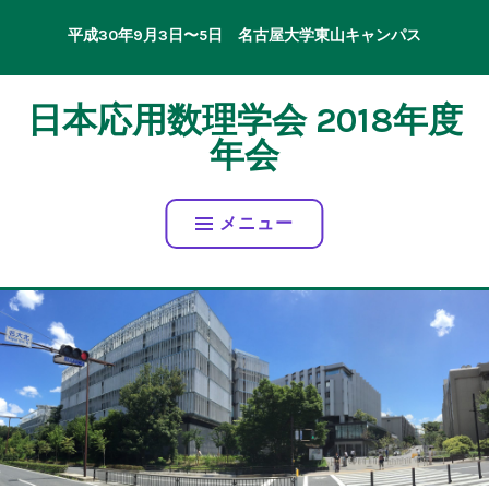
コ
平成30年9月3日〜5日 名古屋大学東山キャンパス
ン
テ
ン
日本応用数理学会 2018年度
ツ
年会
へ
ス
キ
メニュー
ッ
プ